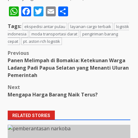
WhatsApp
Facebook
Twitter
Email
Share
Tags:
ekspedisi antar pulau
layanan cargo terbaik
logistik
indonesia
moda transportasi darat
pengiriman barang
cepat
pt. aston rch logistik
Post
Previous
Panen Melimpah di Bomakia: Ketekunan Warga
navigation
Ladang Padi Papua Selatan yang Menanti Uluran
Pemerintah
Next
Mengapa Harga Barang Naik Terus?
RELATED STORIES