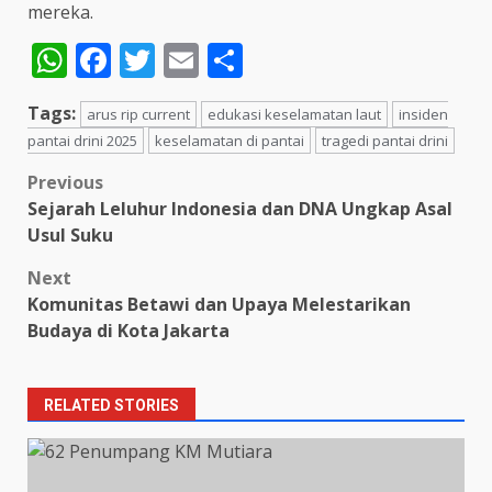
mereka.
WhatsApp
Facebook
Twitter
Email
Share
Tags:
arus rip current
edukasi keselamatan laut
insiden
pantai drini 2025
keselamatan di pantai
tragedi pantai drini
Post
Previous
Sejarah Leluhur Indonesia dan DNA Ungkap Asal
navigation
Usul Suku
Next
Komunitas Betawi dan Upaya Melestarikan
Budaya di Kota Jakarta
RELATED STORIES