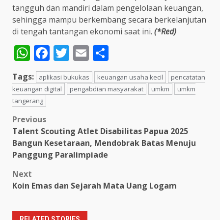
tangguh dan mandiri dalam pengelolaan keuangan,
sehingga mampu berkembang secara berkelanjutan
di tengah tantangan ekonomi saat ini.
(*Red)
WhatsApp
Facebook
Twitter
Email
Share
Tags:
aplikasi bukukas
keuangan usaha kecil
pencatatan
keuangan digital
pengabdian masyarakat
umkm
umkm
tangerang
Post
Previous
Talent Scouting Atlet Disabilitas Papua 2025
navigation
Bangun Kesetaraan, Mendobrak Batas Menuju
Panggung Paralimpiade
Next
Koin Emas dan Sejarah Mata Uang Logam
RELATED STORIES