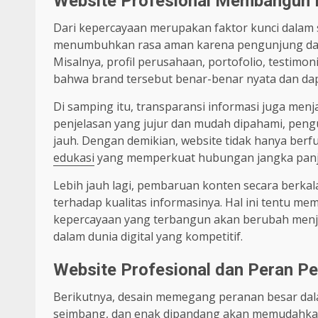
Website Profesional Membangun 
Dari kepercayaan merupakan faktor kunci dalam s
menumbuhkan rasa aman karena pengunjung dapat
Misalnya, profil perusahaan, portofolio, testim
bahwa brand tersebut benar-benar nyata dan dap
Di samping itu, transparansi informasi juga menj
penjelasan yang jujur dan mudah dipahami, peng
jauh. Dengan demikian, website tidak hanya berf
edukasi
yang memperkuat hubungan jangka panj
Lebih jauh lagi, pembaruan konten secara berka
terhadap kualitas informasinya. Hal ini tentu me
kepercayaan yang terbangun akan berubah menjadi 
dalam dunia digital yang kompetitif.
Website Profesional dan Peran Pe
Berikutnya, desain memegang peranan besar dala
seimbang, dan enak dipandang akan memudahkan p