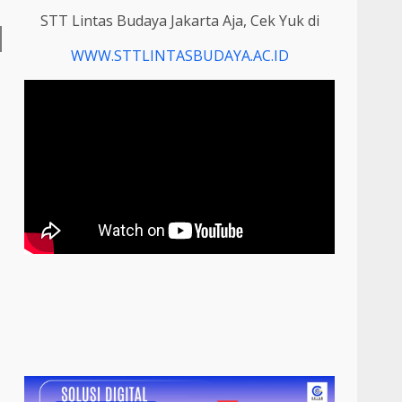
STT Lintas Budaya Jakarta Aja, Cek Yuk di
WWW.STTLINTASBUDAYA.AC.ID