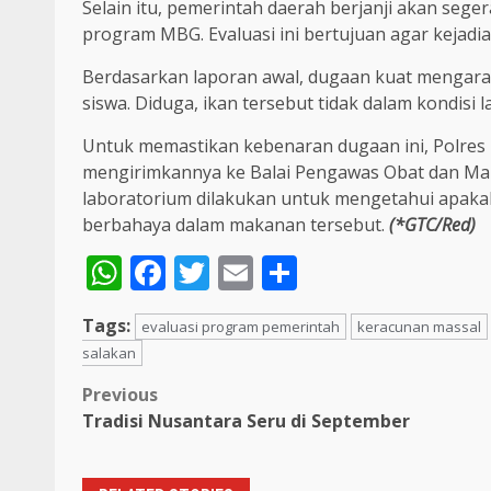
Selain itu, pemerintah daerah berjanji akan seg
program MBG. Evaluasi ini bertujuan agar kejadi
Berdasarkan laporan awal, dugaan kuat mengara
siswa. Diduga, ikan tersebut tidak dalam kondisi
Untuk memastikan kebenaran dugaan ini, Polre
mengirimkannya ke Balai Pengawas Obat dan Mak
laboratorium dilakukan untuk mengetahui apaka
berbahaya dalam makanan tersebut.
(*GTC/Red)
WhatsApp
Facebook
Twitter
Email
Share
Tags:
evaluasi program pemerintah
keracunan massal
salakan
Post
Previous
Tradisi Nusantara Seru di September
navigation