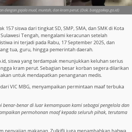
kan dengan gejala mual, muntah, dan kram perut. (Dok. banggaikep.go.id)
k 157 siswa dari tingkat SD, SMP, SMA, dan SMK di Kota
 Sulawesi Tengah, mengalami keracunan setelah
tiwa ini terjadi pada Rabu, 17 September 2025, dan
ng tua, guru, hingga pemerintah daerah.
.id, siswa yang terdampak menunjukkan keluhan serius
hingga kram perut. Sebagian besar korban segera dilarikan
lakan untuk mendapatkan penanganan medis.
 dari VIC MBG, menyampaikan permintaan maaf terbuka
ni benar-benar di luar kemampuan kami sebagai pengelola dan
ampaikan permohonan maaf kepada seluruh pihak, terutama
am penyajian makanan. Zulkifli juga menambahkan bahwa