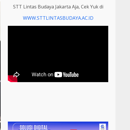
STT Lintas Budaya Jakarta Aja, Cek Yuk di
WWW.STTLINTASBUDAYA.AC.ID