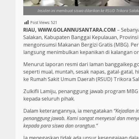
Insiden ini membuat siswa dilarikan ke RSUD Trikora Sala
Post Views:
521
RIAU, WWW.GOLANNUSANTARA.COM
– Sebanya
Salakan, Kabupaten Banggai Kepulauan, Provinsi
mengonsumsi Makanan Bergizi Gratis (MBG). Peris
langsung menimbulkan kepanikan di kalangan ora
Menurut laporan resmi dari laman banggaikep.go
seperti mual, muntah, sesak napas, gatal-gatal, 
ke Rumah Sakit Umum Daerah (RSUD) Trikora Sa
Zulkifli Lamiju, penanggung jawab program MBG
kepada seluruh pihak.
Dalam keterangannya, ia mengatakan
“Kejadian i
penanggung jawab. Kami sangat menyesal dan meny
kepada para siswa dan orangtua.”
Ia menegaskan tidak ada unsur kesengajaan dal