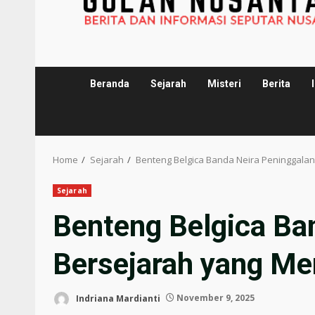
Beranda
Sejarah
Misteri
Berita
Home
Sejarah
Benteng Belgica Banda Neira Peninggal
Sejarah
Benteng Belgica Ba
Bersejarah yang M
Indriana Mardianti
November 9, 2025