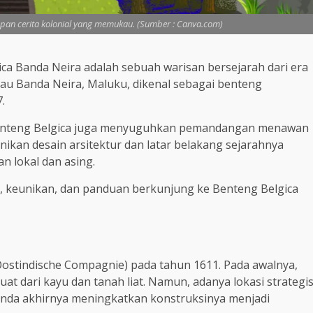
mpan cerita kolonial yang memukau. (Sumber : Canva.com)
ca Banda Neira adalah sebuah warisan bersejarah dari era
Pulau Banda Neira, Maluku, dikenal sebagai benteng
.
, Benteng Belgica juga menyuguhkan pemandangan menawan
ikan desain arsitektur dan latar belakang sejarahnya
n lokal dan asing.
ah, keunikan, dan panduan berkunjung ke Benteng Belgica
Oostindische Compagnie) pada tahun 1611. Pada awalnya,
buat dari kayu dan tanah liat. Namun, adanya lokasi strategi
nda akhirnya meningkatkan konstruksinya menjadi