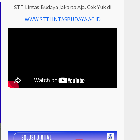
STT Lintas Budaya Jakarta Aja, Cek Yuk di
WWW.STTLINTASBUDAYA.AC.ID