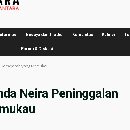
Informasi
Budaya dan Tradisi
Komunitas
Kuliner
To
Forum & Diskusi
an Bersejarah yang Memukau
nda Neira Peninggalan
emukau