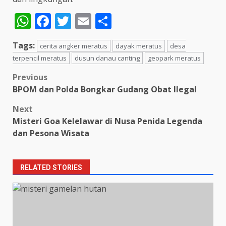
WhatsApp
Facebook
Twitter
Email
Share
Tags:
cerita angker meratus
dayak meratus
desa
terpencil meratus
dusun danau canting
geopark meratus
Post
Previous
BPOM dan Polda Bongkar Gudang Obat Ilegal
navigation
Next
Misteri Goa Kelelawar di Nusa Penida Legenda
dan Pesona Wisata
RELATED STORIES