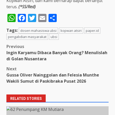
Kopwan Atsiri, dan kami berharap dapat berlanjut
terus.
(*SS/Red)
WhatsApp
Facebook
Twitter
Email
Share
Tags:
dosen mahasiswa ubsi
kopwan atsiri
paper.id
pengabdian masyarakat
ubsi
Post
Previous
Ingin Karyamu Dibaca Banyak Orang? Menulislah
navigation
di Golan Nusantara
Next
Gussa Oliver Nainggolan dan Felesia Munthe
Wakili Sumut di Paskibraka Pusat 2026
RELATED STORIES