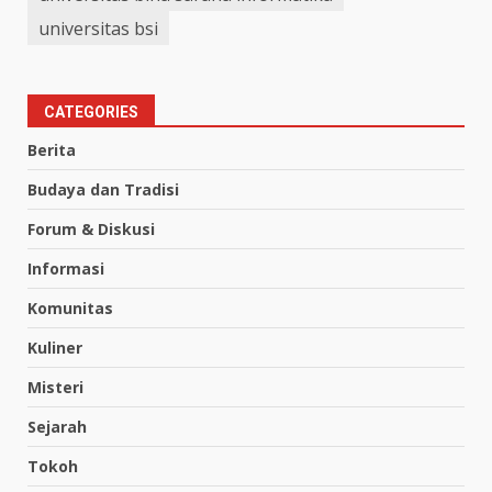
universitas bsi
CATEGORIES
Berita
Budaya dan Tradisi
Forum & Diskusi
Informasi
Komunitas
Kuliner
Misteri
Sejarah
Tokoh