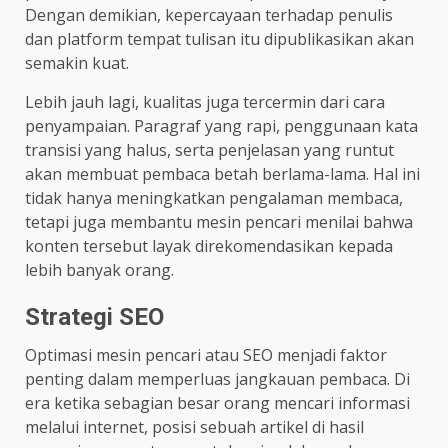
Dengan demikian, kepercayaan terhadap penulis
dan platform tempat tulisan itu dipublikasikan akan
semakin kuat.
Lebih jauh lagi, kualitas juga tercermin dari cara
penyampaian. Paragraf yang rapi, penggunaan kata
transisi yang halus, serta penjelasan yang runtut
akan membuat pembaca betah berlama-lama. Hal ini
tidak hanya meningkatkan pengalaman membaca,
tetapi juga membantu mesin pencari menilai bahwa
konten tersebut layak direkomendasikan kepada
lebih banyak orang.
Strategi SEO
Optimasi mesin pencari atau SEO menjadi faktor
penting dalam memperluas jangkauan pembaca. Di
era ketika sebagian besar orang mencari informasi
melalui internet, posisi sebuah artikel di hasil