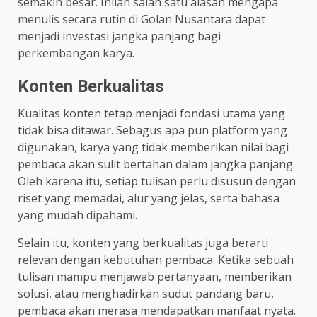
semakin besar. Inilah salah satu alasan mengapa
menulis secara rutin di Golan Nusantara dapat
menjadi investasi jangka panjang bagi
perkembangan karya.
Konten Berkualitas
Kualitas konten tetap menjadi fondasi utama yang
tidak bisa ditawar. Sebagus apa pun platform yang
digunakan, karya yang tidak memberikan nilai bagi
pembaca akan sulit bertahan dalam jangka panjang.
Oleh karena itu, setiap tulisan perlu disusun dengan
riset yang memadai, alur yang jelas, serta bahasa
yang mudah dipahami.
Selain itu, konten yang berkualitas juga berarti
relevan dengan kebutuhan pembaca. Ketika sebuah
tulisan mampu menjawab pertanyaan, memberikan
solusi, atau menghadirkan sudut pandang baru,
pembaca akan merasa mendapatkan manfaat nyata.