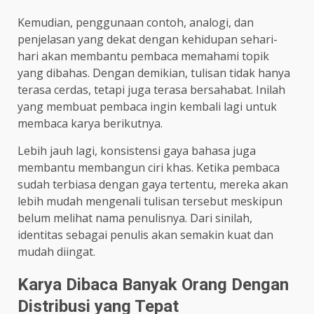
Kemudian, penggunaan contoh, analogi, dan
penjelasan yang dekat dengan kehidupan sehari-
hari akan membantu pembaca memahami topik
yang dibahas. Dengan demikian, tulisan tidak hanya
terasa cerdas, tetapi juga terasa bersahabat. Inilah
yang membuat pembaca ingin kembali lagi untuk
membaca karya berikutnya.
Lebih jauh lagi, konsistensi gaya bahasa juga
membantu membangun ciri khas. Ketika pembaca
sudah terbiasa dengan gaya tertentu, mereka akan
lebih mudah mengenali tulisan tersebut meskipun
belum melihat nama penulisnya. Dari sinilah,
identitas sebagai penulis akan semakin kuat dan
mudah diingat.
Karya Dibaca Banyak Orang Dengan
Distribusi yang Tepat