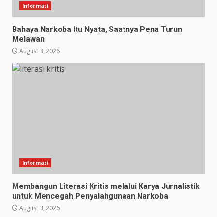
Informasi
Bahaya Narkoba Itu Nyata, Saatnya Pena Turun
Melawan
August 3, 2026
Informasi
Membangun Literasi Kritis melalui Karya Jurnalistik
untuk Mencegah Penyalahgunaan Narkoba
August 3, 2026