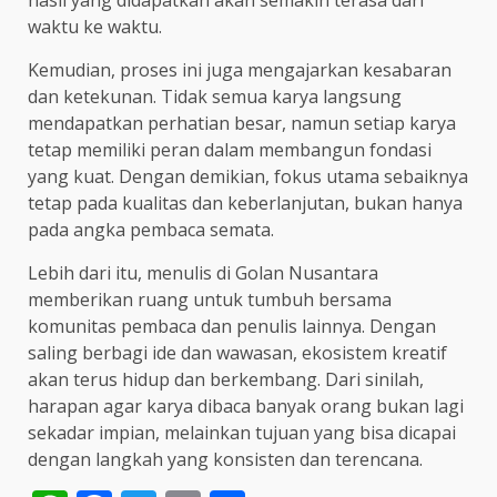
hasil yang didapatkan akan semakin terasa dari
waktu ke waktu.
Kemudian, proses ini juga mengajarkan kesabaran
dan ketekunan. Tidak semua karya langsung
mendapatkan perhatian besar, namun setiap karya
tetap memiliki peran dalam membangun fondasi
yang kuat. Dengan demikian, fokus utama sebaiknya
tetap pada kualitas dan keberlanjutan, bukan hanya
pada angka pembaca semata.
Lebih dari itu, menulis di Golan Nusantara
memberikan ruang untuk tumbuh bersama
komunitas pembaca dan penulis lainnya. Dengan
saling berbagi ide dan wawasan, ekosistem kreatif
akan terus hidup dan berkembang. Dari sinilah,
harapan agar karya dibaca banyak orang bukan lagi
sekadar impian, melainkan tujuan yang bisa dicapai
dengan langkah yang konsisten dan terencana.