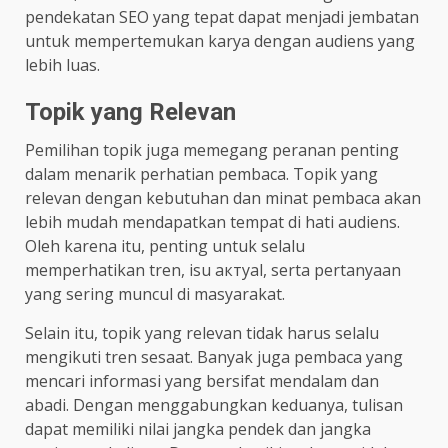
pendekatan SEO yang tepat dapat menjadi jembatan
untuk mempertemukan karya dengan audiens yang
lebih luas.
Topik yang Relevan
Pemilihan topik juga memegang peranan penting
dalam menarik perhatian pembaca. Topik yang
relevan dengan kebutuhan dan minat pembaca akan
lebih mudah mendapatkan tempat di hati audiens.
Oleh karena itu, penting untuk selalu
memperhatikan tren, isu актуal, serta pertanyaan
yang sering muncul di masyarakat.
Selain itu, topik yang relevan tidak harus selalu
mengikuti tren sesaat. Banyak juga pembaca yang
mencari informasi yang bersifat mendalam dan
abadi. Dengan menggabungkan keduanya, tulisan
dapat memiliki nilai jangka pendek dan jangka