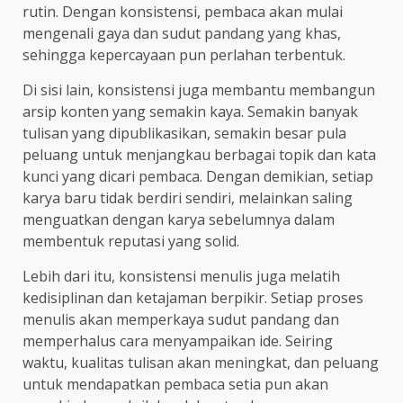
rutin. Dengan konsistensi, pembaca akan mulai
mengenali gaya dan sudut pandang yang khas,
sehingga kepercayaan pun perlahan terbentuk.
Di sisi lain, konsistensi juga membantu membangun
arsip konten yang semakin kaya. Semakin banyak
tulisan yang dipublikasikan, semakin besar pula
peluang untuk menjangkau berbagai topik dan kata
kunci yang dicari pembaca. Dengan demikian, setiap
karya baru tidak berdiri sendiri, melainkan saling
menguatkan dengan karya sebelumnya dalam
membentuk reputasi yang solid.
Lebih dari itu, konsistensi menulis juga melatih
kedisiplinan dan ketajaman berpikir. Setiap proses
menulis akan memperkaya sudut pandang dan
memperhalus cara menyampaikan ide. Seiring
waktu, kualitas tulisan akan meningkat, dan peluang
untuk mendapatkan pembaca setia pun akan