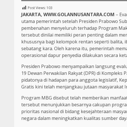
Post Views:
103
JAKARTA,
WWW.GOLANNUSANTARA.COM
– Eva
utama pemerintah setelah Presiden Prabowo S
pembenahan menyeluruh terhadap Program Makan 
tersebut dinilai memiliki peran penting dalam m
khususnya bagi kelompok rentan seperti balita, i
sebatang kara. Oleh karena itu, pemerintah mema
operasional dapur penyedia dilakukan secara ket
Presiden Prabowo menyampaikan langsung evalua
19 Dewan Perwakilan Rakyat (DPR) di Kompleks P
pidatonya di hadapan para anggota legislatif, 
Gratis kini telah menjangkau jutaan masyarakat I
Program MBG disebut telah memberikan manfaat k
tersebut menunjukkan besarnya cakupan program 
prioritas nasional di bidang kesejahteraan masyar
negara dalam meningkatkan kualitas sumber daya 