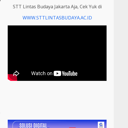
STT Lintas Budaya Jakarta Aja, Cek Yuk di
WWW.STTLINTASBUDAYA.AC.ID
a