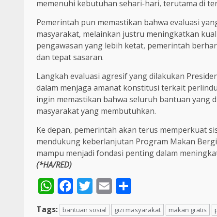
memenuhi kebutuhan sehari-hari, terutama di t
Pemerintah pun memastikan bahwa evaluasi yan
masyarakat, melainkan justru meningkatkan kua
pengawasan yang lebih ketat, pemerintah berharap
dan tepat sasaran.
Langkah evaluasi agresif yang dilakukan Presi
dalam menjaga amanat konstitusi terkait perlindu
ingin memastikan bahwa seluruh bantuan yang d
masyarakat yang membutuhkan.
Ke depan, pemerintah akan terus memperkuat si
mendukung keberlanjutan Program Makan Bergizi
mampu menjadi fondasi penting dalam meningkat
(*HA/RED)
WhatsApp
Facebook
Twitter
Email
Share
Tags:
bantuan sosial
gizi masyarakat
makan gratis