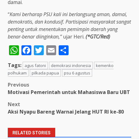
damai.
“
Kami berharap PSU kali ini berlangsung aman, damai,
demokratis, dan kondusif. Partisipasi masyarakat sangat
penting untuk menentukan pemimpin daerah yang
benar-benar diinginkan,”
ujar Heri.
(*GTC/Red)
WhatsApp
Facebook
Twitter
Email
Share
Tags:
agus fatoni
demokrasi indonesia
kemenko
polhukam
pilkada papua
psu 6 agustus
Post
Previous
Motivasi Pemerintah untuk Mahasiswa Baru UBT
navigation
Next
Aksi Nyapu Bareng Warnai Jelang HUT RI ke-80
RELATED STORIES