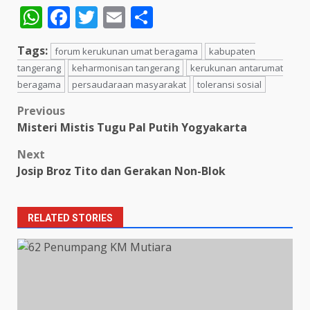
WhatsApp
Facebook
Twitter
Email
Share
Tags:
forum kerukunan umat beragama
kabupaten
tangerang
keharmonisan tangerang
kerukunan antarumat
beragama
persaudaraan masyarakat
toleransi sosial
Post
Previous
Misteri Mistis Tugu Pal Putih Yogyakarta
navigation
Next
Josip Broz Tito dan Gerakan Non-Blok
RELATED STORIES