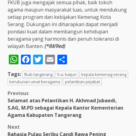
FKUB juga mengajak semua pihak, baik tokoh
agama maupun masyarakat luas, untuk mendukung
setiap program dan kebijakan Kemenag Kota
Serang. Dukungan ini diharapkan dapat menjadi
pondasi kuat dalam membangun kehidupan
beragama yang harmonis dan penuh toleransi di
wilayah Banten.
(*IM/Red)
WhatsApp
Facebook
Twitter
Email
Share
Tags:
fkub tangerang
h.a. baijuri
kepala kemenag serang
kerukunan umat beragama
pelantikan pejabat
Post
Previous
Selamat atas Pelantikan H. Akhmad Jubaedi,
navigation
S.AG, M.PD sebagai Kepala Kantor Kementerian
Agama Kabupaten Tangerang
Next
Rahasia Pulau Seribu Candi Rawa Pening