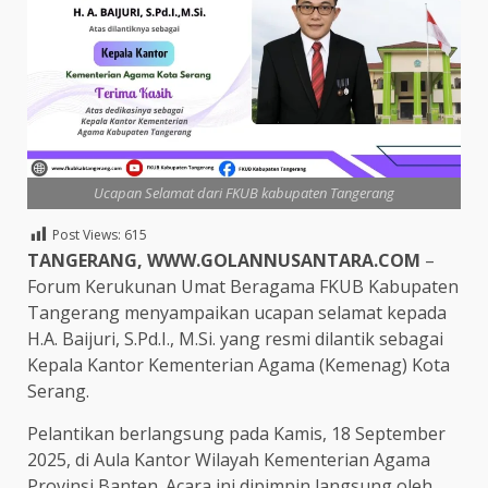
Ucapan Selamat dari FKUB kabupaten Tangerang
Post Views:
615
TANGERANG, WWW.GOLANNUSANTARA.COM
–
Forum Kerukunan Umat Beragama FKUB Kabupaten
Tangerang menyampaikan ucapan selamat kepada
H.A. Baijuri, S.Pd.I., M.Si. yang resmi dilantik sebagai
Kepala Kantor Kementerian Agama (Kemenag) Kota
Serang.
Pelantikan berlangsung pada Kamis, 18 September
2025, di Aula Kantor Wilayah Kementerian Agama
Provinsi Banten. Acara ini dipimpin langsung oleh