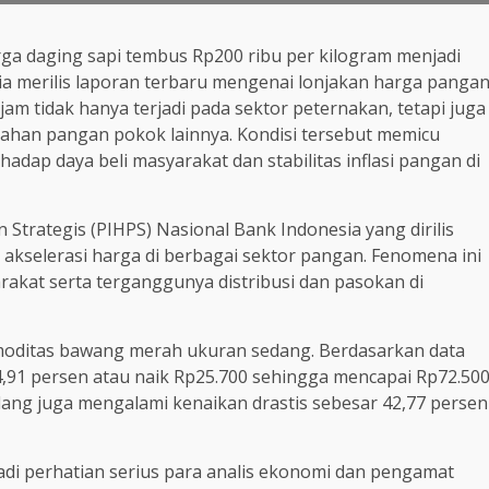
ga daging sapi tembus Rp200 ribu per kilogram menjadi
a merilis laporan terbaru mengenai lonjakan harga panga
am tidak hanya terjadi pada sektor peternakan, tetapi juga
bahan pangan pokok lainnya. Kondisi tersebut memicu
dap daya beli masyarakat dan stabilitas inflasi pangan di
Strategis (PIHPS) Nasional Bank Indonesia yang dirilis
akselerasi harga di berbagai sektor pangan. Fenomena ini
akat serta terganggunya distribusi dan pasokan di
komoditas bawang merah ukuran sedang. Berdasarkan data
,91 persen atau naik Rp25.700 sehingga mencapai Rp72.50
edang juga mengalami kenaikan drastis sebesar 42,77 persen
di perhatian serius para analis ekonomi dan pengamat