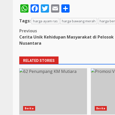
WhatsApp
Facebook
Twitter
Email
Share
Tags:
harga ayam ras
harga bawang merah
harga be
Post
Previous
Cerita Unik Kehidupan Masyarakat di Pelosok
navigation
Nusantara
RELATED STORIES
Berita
Berita