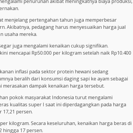
 mengalami penurunan akibat meningkatnya biaya produksi,
ernakan.
t menjelang pertengahan tahun juga memperbesar
rn. Akibatnya, pedagang harus menyesuaikan harga jual
an usaha mereka.
segar juga mengalami kenaikan cukup signifikan.
kini mencapai Rp50.000 per kilogram setelah naik Rp10.400
anan inflasi pada sektor protein hewani sedang
umnya beralih dari konsumsi daging sapi ke ayam sebagai
ulai merasakan dampak kenaikan harga tersebut.
tuhan pokok masyarakat Indonesia turut mengalami
eras kualitas super I saat ini diperdagangkan pada harga
r 17,21 persen.
per kilogram. Secara keseluruhan, kenaikan harga beras di
2 hingga 17 persen.