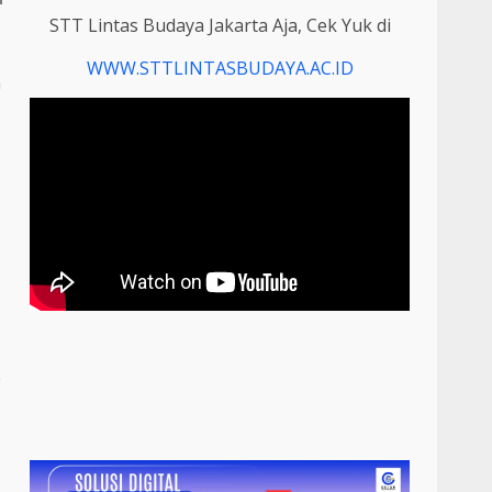
STT Lintas Budaya Jakarta Aja, Cek Yuk di
WWW.STTLINTASBUDAYA.AC.ID
n
0