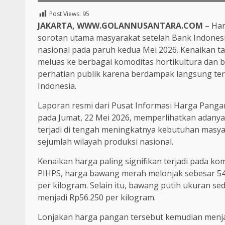
Post Views:
95
JAKARTA, WWW.GOLANNUSANTARA.COM
– Har
sorotan utama masyarakat setelah Bank Indonesi
nasional pada paruh kedua Mei 2026. Kenaikan taj
meluas ke berbagai komoditas hortikultura dan 
perhatian publik karena berdampak langsung terha
Indonesia.
Laporan resmi dari Pusat Informasi Harga Pangan 
pada Jumat, 22 Mei 2026, memperlihatkan adanya 
terjadi di tengah meningkatnya kebutuhan masyar
sejumlah wilayah produksi nasional.
Kenaikan harga paling signifikan terjadi pada 
PIHPS, harga bawang merah melonjak sebesar 54
per kilogram. Selain itu, bawang putih ukuran s
menjadi Rp56.250 per kilogram.
Lonjakan harga pangan tersebut kemudian menja