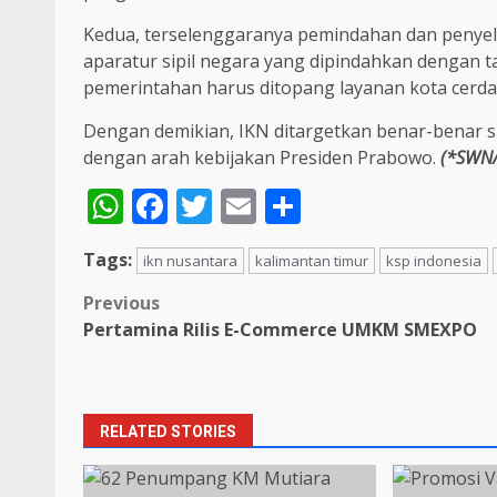
Kedua, terselenggaranya pemindahan dan penyele
aparatur sipil negara yang dipindahkan dengan ta
pemerintahan harus ditopang layanan kota cerda
Dengan demikian, IKN ditargetkan benar-benar sia
dengan arah kebijakan Presiden Prabowo.
(*SWN/
WhatsApp
Facebook
Twitter
Email
Share
Tags:
ikn nusantara
kalimantan timur
ksp indonesia
Post
Previous
Pertamina Rilis E-Commerce UMKM SMEXPO
navigation
RELATED STORIES