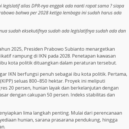
i legislatif alias DPR-nya enggak ada nanti rapat sama ? siapa
 Prabowo bahwa per 2028 ketiga lembaga ini sudah harus ada
ua sudah eksekutifnya sudah ada legislatifnya sudah ada dan
Tahun 2025, Presiden Prabowo Subianto menargetkan
yudikatif rampung di IKN pada 2028. Penetapan kawasan
ibu kota politik dituangkan dalam peraturan tersebut.
r IKN berfungsi penuh sebagai ibu kota politik. Pertama,
PP) seluas 800–850 hektar. Proyek ini meliputi
s 20 persen, hunian layak dan berkelanjutan dengan
asar dengan cakupan 50 persen. Indeks stabilitas dan
iapkan lima langkah penting. Mulai dari perencanaan
ediaan hunian, sarana prasarana pendukung, hingga
an.