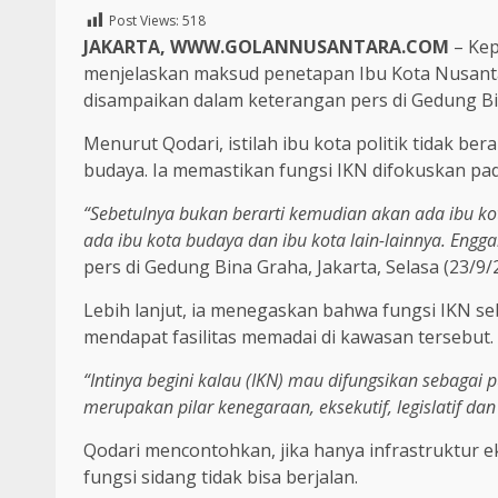
Post Views:
518
JAKARTA, WWW.GOLANNUSANTARA.COM
– Kep
menjelaskan maksud penetapan Ibu Kota Nusantara
disampaikan dalam keterangan pers di Gedung Bina
Menurut Qodari, istilah ibu kota politik tidak be
budaya. Ia memastikan fungsi IKN difokuskan pa
“Sebetulnya bukan berarti kemudian akan ada ibu kota
ada ibu kota budaya dan ibu kota lain-lainnya. Engg
pers di Gedung Bina Graha, Jakarta, Selasa (23/9/
Lebih lanjut, ia menegaskan bahwa fungsi IKN seb
mendapat fasilitas memadai di kawasan tersebut.
“Intinya begini kalau (IKN) mau difungsikan sebagai
merupakan pilar kenegaraan, eksekutif, legislatif dan 
Qodari mencontohkan, jika hanya infrastruktur e
fungsi sidang tidak bisa berjalan.