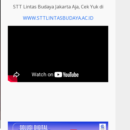
STT Lintas Budaya Jakarta Aja, Cek Yuk di
WWW.STTLINTASBUDAYA.AC.ID