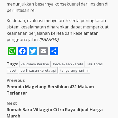
menunjukkan besarnya konsekuensi dari insiden di
perlintasan rel.
Ke depan, evaluasi menyeluruh serta peningkatan
sistem keselamatan diharapkan dapat memperkuat
keamanan perjalanan kereta dan keselamatan
pengguna jalan.
(*HA/RED)
WhatsApp
Facebook
Twitter
Email
Share
Tags:
kai commuter line
kecelakaan kereta
lalu lintas
macet
perlintasan kereta api
tangerang hari ini
Post
Previous
Pemuda Magelang Bersihkan 431 Makam
navigation
Terlantar
Next
Rumah Baru Villaggio Citra Raya dijual Harga
Murah