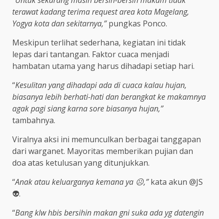
“
Untuk sekarang masih bersih-bersih makam tidak
terawat kadang terima request area kota Magelang,
Yogya kota dan sekitarnya,”
pungkas Ponco.
Meskipun terlihat sederhana, kegiatan ini tidak
lepas dari tantangan. Faktor cuaca menjadi
hambatan utama yang harus dihadapi setiap hari.
“
Kesulitan yang dihadapi ada di cuaca kalau hujan,
biasanya lebih berhati-hati dan berangkat ke makamnya
agak pagi siang karna sore biasanya hujan,”
tambahnya.
Viralnya aksi ini memunculkan berbagai tanggapan
dari warganet. Mayoritas memberikan pujian dan
doa atas ketulusan yang ditunjukkan.
“
Anak atau keluarganya kemana ya ☹️,”
kata akun @JS
👽.
“
Bang klw hbis bersihin makan gni suka ada yg datengin