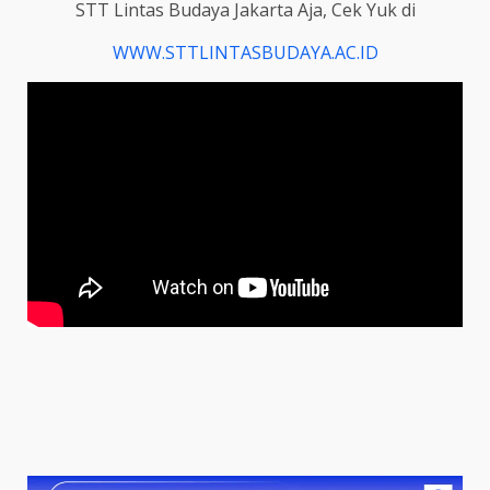
STT Lintas Budaya Jakarta Aja, Cek Yuk di
WWW.STTLINTASBUDAYA.AC.ID