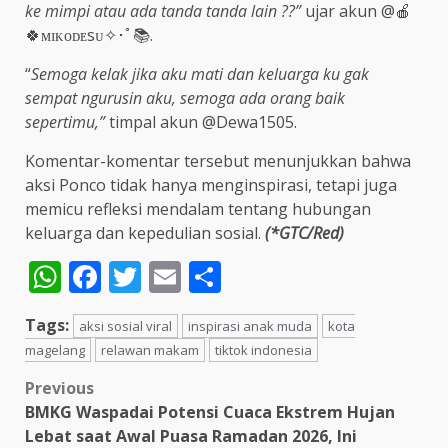
ke mimpi atau ada tanda tanda lain ??”
ujar akun @🍎
🍀ᴍɪᴋᴏᴅᴇsᴜ✧･ﾟ📚.
“
Semoga kelak jika aku mati dan keluarga ku gak
sempat ngurusin aku, semoga ada orang baik
sepertimu,”
timpal akun @Dewa1505.
Komentar-komentar tersebut menunjukkan bahwa
aksi Ponco tidak hanya menginspirasi, tetapi juga
memicu refleksi mendalam tentang hubungan
keluarga dan kepedulian sosial.
(*GTC/Red)
WhatsApp
Facebook
Twitter
Email
Share
Tags:
aksi sosial viral
inspirasi anak muda
kota
magelang
relawan makam
tiktok indonesia
Post
Previous
BMKG Waspadai Potensi Cuaca Ekstrem Hujan
navigation
Lebat saat Awal Puasa Ramadan 2026, Ini