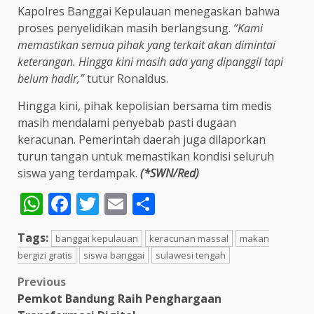
Kapolres Banggai Kepulauan menegaskan bahwa
proses penyelidikan masih berlangsung.
“Kami
memastikan semua pihak yang terkait akan dimintai
keterangan. Hingga kini masih ada yang dipanggil tapi
belum hadir,”
tutur Ronaldus.
Hingga kini, pihak kepolisian bersama tim medis
masih mendalami penyebab pasti dugaan
keracunan. Pemerintah daerah juga dilaporkan
turun tangan untuk memastikan kondisi seluruh
siswa yang terdampak.
(*SWN/Red)
WhatsApp
Facebook
Twitter
Email
Share
Tags:
banggai kepulauan
keracunan massal
makan
bergizi gratis
siswa banggai
sulawesi tengah
Post
Previous
Pemkot Bandung Raih Penghargaan
navigation