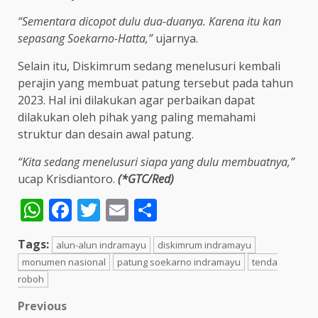
“Sementara dicopot dulu dua-duanya. Karena itu kan
sepasang Soekarno-Hatta,”
ujarnya.
Selain itu, Diskimrum sedang menelusuri kembali
perajin yang membuat patung tersebut pada tahun
2023. Hal ini dilakukan agar perbaikan dapat
dilakukan oleh pihak yang paling memahami
struktur dan desain awal patung.
“Kita sedang menelusuri siapa yang dulu membuatnya,”
ucap Krisdiantoro.
(*GTC/Red)
WhatsApp
Facebook
Twitter
Email
Share
Tags:
alun-alun indramayu
diskimrum indramayu
monumen nasional
patung soekarno indramayu
tenda
roboh
Post
Previous