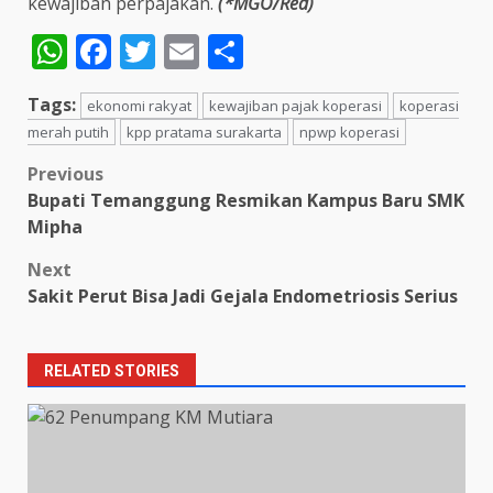
kewajiban perpajakan.
(*MGO/Red)
WhatsApp
Facebook
Twitter
Email
Share
Tags:
ekonomi rakyat
kewajiban pajak koperasi
koperasi
merah putih
kpp pratama surakarta
npwp koperasi
Post
Previous
Bupati Temanggung Resmikan Kampus Baru SMK
navigation
Mipha
Next
Sakit Perut Bisa Jadi Gejala Endometriosis Serius
RELATED STORIES