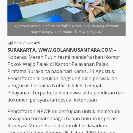
Koperasi Merah Putih resmi daftar NPWP, siap dukung ekonomi
rakyat dengan taat pajak. (Dok. pajak.go.id)
Post Views:
425
SURAKARTA, WWW.GOLANNUSANTARA.COM –
Koperasi Merah Putih resmi mendaftarkan Nomor
Pokok Wajib Pajak di Kantor Pelayanan Pajak
Pratama Surakarta pada hari Kamis, 21 Agustus.
Pendaftaran dilakukan langsung oleh perwakilan
pengurus bernama Nuffic di loket Tempat
Pelayanan Terpadu. Ia membawa akta pendirian dan
dokumen persyaratan sesuai ketentuan.
Pendaftaran NPWP ini bertujuan untuk memenuhi
kewajiban formal sebagai badan hukum koperasi.
Koperasi Merah Putih dibentuk berdasarkan
Undang-Undang Nomor 25 Tahun 1992 tentang