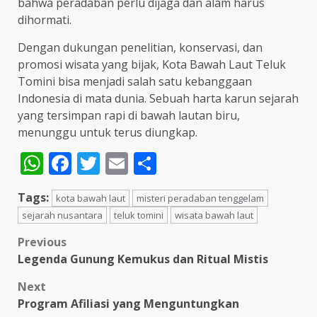
bahwa peradaban perlu dijaga dan alam harus
dihormati.
Dengan dukungan penelitian, konservasi, dan
promosi wisata yang bijak, Kota Bawah Laut Teluk
Tomini bisa menjadi salah satu kebanggaan
Indonesia di mata dunia. Sebuah harta karun sejarah
yang tersimpan rapi di bawah lautan biru,
menunggu untuk terus diungkap.
WhatsApp
Facebook
Twitter
Email
Share
Tags:
kota bawah laut
misteri peradaban tenggelam
sejarah nusantara
teluk tomini
wisata bawah laut
Post
Previous
Legenda Gunung Kemukus dan Ritual Mistis
navigation
Next
Program Afiliasi yang Menguntungkan