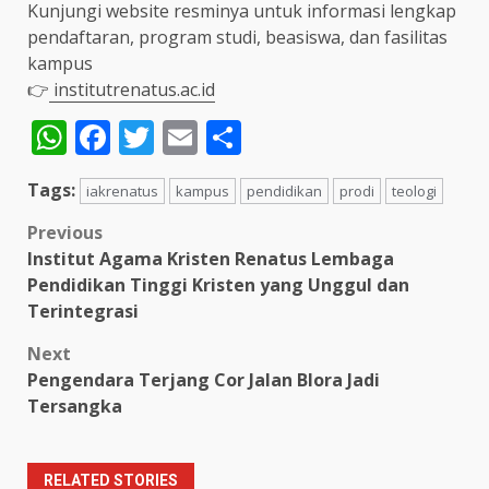
Kunjungi website resminya untuk informasi lengkap
pendaftaran, program studi, beasiswa, dan fasilitas
kampus
👉
institutrenatus.ac.id
WhatsApp
Facebook
Twitter
Email
Share
Tags:
iakrenatus
kampus
pendidikan
prodi
teologi
Post
Previous
Institut Agama Kristen Renatus Lembaga
navigation
Pendidikan Tinggi Kristen yang Unggul dan
Terintegrasi
Next
Pengendara Terjang Cor Jalan Blora Jadi
Tersangka
RELATED STORIES