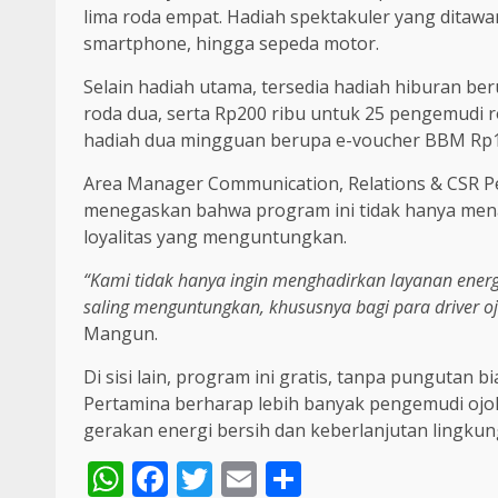
lima roda empat. Hadiah spektakuler yang ditawar
smartphone, hingga sepeda motor.
Selain hadiah utama, tersedia hadiah hiburan b
roda dua, serta Rp200 ribu untuk 25 pengemudi
hadiah dua mingguan berupa e-voucher BBM Rp10
Area Manager Communication, Relations & CSR Pe
menegaskan bahwa program ini tidak hanya men
loyalitas yang menguntungkan.
“Kami tidak hanya ingin menghadirkan layanan energi
saling menguntungkan, khususnya bagi para driver oj
Mangun.
Di sisi lain, program ini gratis, tanpa punguta
Pertamina berharap lebih banyak pengemudi oj
gerakan energi bersih dan keberlanjutan lingku
WhatsApp
Facebook
Twitter
Email
Share