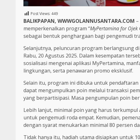
Post Views:
449
BALIKPAPAN, WWWGOLANNUSANTARA.COM
–
memperkenalkan program “
MyPertamina for Ojek 
sebagai bentuk penghargaan bagi pengemudi trans
Selanjutnya, peluncuran program berlangsung di
Rabu, 20 Agustus 2025. Dalam kesempatan tersebu
sosialisasi mengenai aplikasi MyPertamina, ma
lingkungan, serta penawaran promo eksklusif.
Selain itu, program ini dibuka untuk pendaftaran 
dapat mengumpulkan poin melalui transaksi pe
yang berpartisipasi. Masa pengumpulan poin ber
Lebih lanjut, minimal poin yang harus terkumpul
untuk pengemudi roda empat. Kemudian, pemenan
dengan syarat menukarkan minimal 80 persen dari
Tidak hanya itu, hadiah utama disiapkan untuk 1