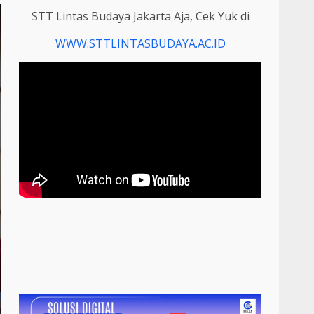
STT Lintas Budaya Jakarta Aja, Cek Yuk di
WWW.STTLINTASBUDAYA.AC.ID