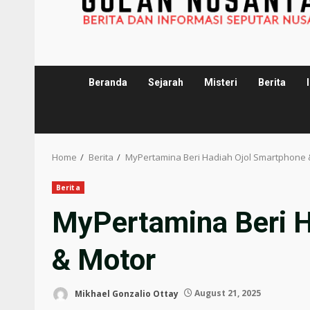
Beranda
Sejarah
Misteri
Berita
Home
Berita
MyPertamina Beri Hadiah Ojol Smartphone 
Berita
MyPertamina Beri H
& Motor
Mikhael Gonzalio Ottay
August 21, 2025