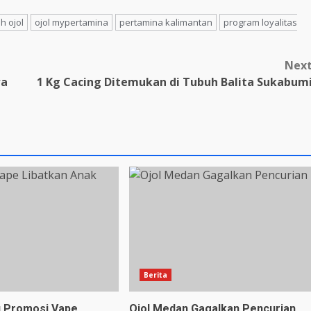
h ojol
ojol mypertamina
pertamina kalimantan
program loyalitas
Nex
wa
1 Kg Cacing Ditemukan di Tubuh Balita Sukabum
Berita
u Promosi Vape
Ojol Medan Gagalkan Pencurian