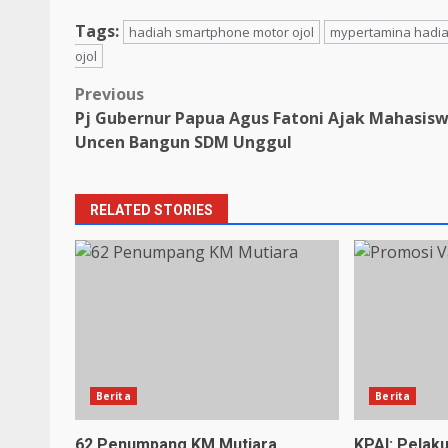
Tags:
hadiah smartphone motor ojol
mypertamina hadia
ojol
Post
Previous
Pj Gubernur Papua Agus Fatoni Ajak Mahasis
navigation
Uncen Bangun SDM Unggul
RELATED STORIES
Berita
Berita
62 Penumpang KM Mutiara
KPAI: Pelak