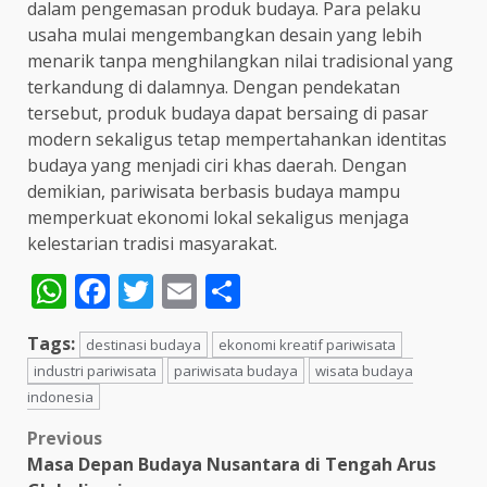
dalam pengemasan produk budaya. Para pelaku
usaha mulai mengembangkan desain yang lebih
menarik tanpa menghilangkan nilai tradisional yang
terkandung di dalamnya. Dengan pendekatan
tersebut, produk budaya dapat bersaing di pasar
modern sekaligus tetap mempertahankan identitas
budaya yang menjadi ciri khas daerah. Dengan
demikian, pariwisata berbasis budaya mampu
memperkuat ekonomi lokal sekaligus menjaga
kelestarian tradisi masyarakat.
WhatsApp
Facebook
Twitter
Email
Share
Tags:
destinasi budaya
ekonomi kreatif pariwisata
industri pariwisata
pariwisata budaya
wisata budaya
indonesia
Post
Previous
Masa Depan Budaya Nusantara di Tengah Arus