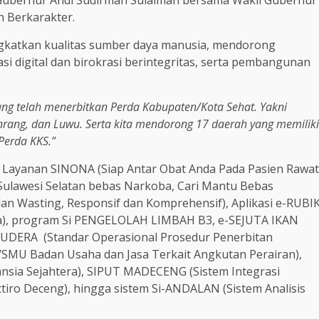
n Berkarakter.
ningkatkan kualitas sumber daya manusia, mendorong
 digital dan birokrasi berintegritas, serta pembangunan
ng telah menerbitkan Perda Kabupaten/Kota Sehat. Yakni
nrang, dan Luwu. Serta kita mendorong 17 daerah yang memiliki
Perda KKS.”
i Layanan SINONA (Siap Antar Obat Anda Pada Pasien Rawat
ulawesi Selatan bebas Narkoba, Cari Mantu Bebas
an Wasting, Responsif dan Komprehensif), Aplikasi e-RUBI
ja), program Si PENGELOLAH LIMBAH B3, e-SEJUTA IKAN
SAMUDERA (Standar Operasional Prosedur Penerbitan
MU Badan Usaha dan Jasa Terkait Angkutan Perairan),
ia Sejahtera), SIPUT MADECENG (Sistem Integrasi
ro Deceng), hingga sistem Si-ANDALAN (Sistem Analisis