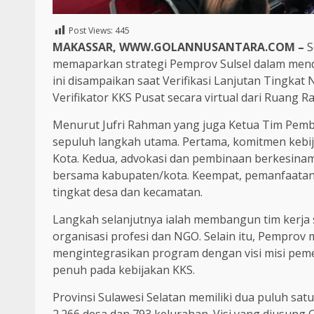
Post Views:
445
MAKASSAR, WWW.GOLANNUSANTARA.COM –
S
memaparkan strategi Pemprov Sulsel dalam men
ini disampaikan saat Verifikasi Lanjutan Tingka
Verifikator KKS Pusat secara virtual dari Ruang R
Menurut Jufri Rahman yang juga Ketua Tim Pembi
sepuluh langkah utama. Pertama, komitmen kebij
Kota. Kedua, advokasi dan pembinaan berkesinamb
bersama kabupaten/kota. Keempat, pemanfaatan me
tingkat desa dan kecamatan.
Langkah selanjutnya ialah membangun tim kerja 
organisasi profesi dan NGO. Selain itu, Pempr
mengintegrasikan program dengan visi misi peme
penuh pada kebijakan KKS.
Provinsi Sulawesi Selatan memiliki dua puluh sat
2.266 desa dan 793 kelurahan. Visi yang diusun