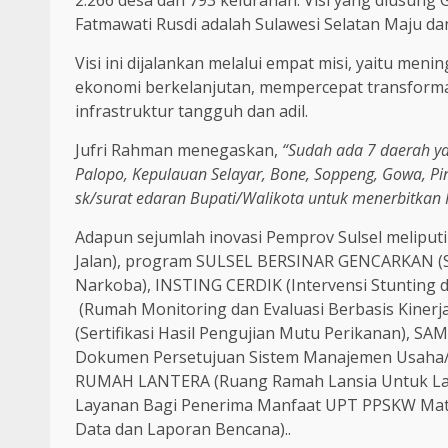
Fatmawati Rusdi adalah Sulawesi Selatan Maju da
Visi ini dijalankan melalui empat misi, yaitu me
ekonomi berkelanjutan, mempercepat transformasi
infrastruktur tangguh dan adil.
Jufri Rahman menegaskan,
“Sudah ada 7 daerah ya
Palopo, Kepulauan Selayar, Bone, Soppeng, Gowa, Pi
sk/surat edaran Bupati/Walikota untuk menerbitkan 
Adapun sejumlah inovasi Pemprov Sulsel meliput
Jalan), program SULSEL BERSINAR GENCARKAN (S
Narkoba), INSTING CERDIK (Intervensi Stunting d
(Rumah Monitoring dan Evaluasi Berbasis Kiner
(Sertifikasi Hasil Pengujian Mutu Perikanan), 
Dokumen Persetujuan Sistem Manajemen Usaha/S
RUMAH LANTERA (Ruang Ramah Lansia Untuk Lans
Layanan Bagi Penerima Manfaat UPT PPSKW Matti
Data dan Laporan Bencana)..