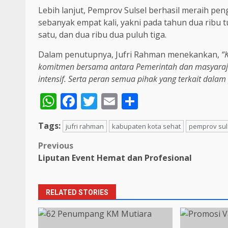
Lebih lanjut, Pemprov Sulsel berhasil meraih p
sebanyak empat kali, yakni pada tahun dua ribu t
satu, dan dua ribu dua puluh tiga.
Dalam penutupnya, Jufri Rahman menekankan,
“
komitmen bersama antara Pemerintah dan masyarajat
intensif. Serta peran semua pihak yang terkait dala
WhatsApp
Facebook
Twitter
Email
Share
Tags:
jufri rahman
kabupaten kota sehat
pemprov sul
Post
Previous
Liputan Event Hemat dan Profesional
navigation
RELATED STORIES