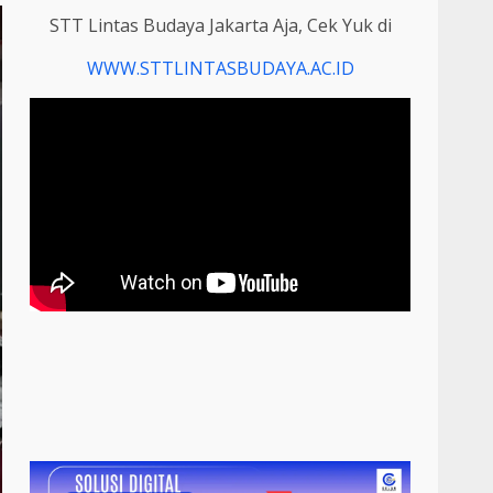
STT Lintas Budaya Jakarta Aja, Cek Yuk di
WWW.STTLINTASBUDAYA.AC.ID