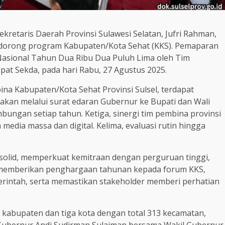
ekretaris Daerah Provinsi Sulawesi Selatan, Jufri Rahman,
dorong program Kabupaten/Kota Sehat (KKS). Pemaparan
t Nasional Tahun Dua Ribu Dua Puluh Lima oleh Tim
apat Sekda, pada hari Rabu, 27 Agustus 2025.
na Kabupaten/Kota Sehat Provinsi Sulsel, terdapat
akan melalui surat edaran Gubernur ke Bupati dan Wali
ungan setiap tahun. Ketiga, sinergi tim pembina provinsi
dia massa dan digital. Kelima, evaluasi rutin hingga
solid, memperkuat kemitraan dengan perguruan tinggi,
ov memberikan penghargaan tahunan kepada forum KKS,
rintah, serta memastikan stakeholder memberi perhatian
u kabupaten dan tiga kota dengan total 313 kecamatan,
g Gubernur Andi Sudirman Sulaiman bersama Wakil Gubernur