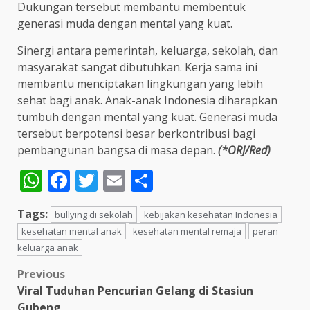
Dukungan tersebut membantu membentuk
generasi muda dengan mental yang kuat.
Sinergi antara pemerintah, keluarga, sekolah, dan
masyarakat sangat dibutuhkan. Kerja sama ini
membantu menciptakan lingkungan yang lebih
sehat bagi anak. Anak-anak Indonesia diharapkan
tumbuh dengan mental yang kuat. Generasi muda
tersebut berpotensi besar berkontribusi bagi
pembangunan bangsa di masa depan.
(*ORJ/Red)
WhatsApp
Facebook
Twitter
Email
Share
Tags:
bullying di sekolah
kebijakan kesehatan Indonesia
kesehatan mental anak
kesehatan mental remaja
peran
keluarga anak
Post
Previous
Viral Tuduhan Pencurian Gelang di Stasiun
navigation
Gubeng