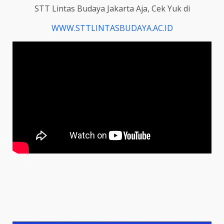
STT Lintas Budaya Jakarta Aja, Cek Yuk di
WWW.STTLINTASBUDAYA.AC.ID