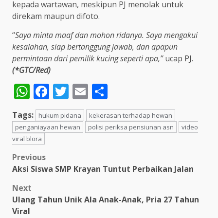
kepada wartawan, meskipun PJ menolak untuk
direkam maupun difoto.
“
Saya minta maaf dan mohon ridanya. Saya mengakui
kesalahan, siap bertanggung jawab, dan apapun
permintaan dari pemilik kucing seperti apa,”
ucap PJ.
(*GTC/Red)
WhatsApp
Facebook
Twitter
Email
Share
Tags:
hukum pidana
kekerasan terhadap hewan
penganiayaan hewan
polisi periksa pensiunan asn
video
viral blora
Post
Previous
Aksi Siswa SMP Krayan Tuntut Perbaikan Jalan
navigation
Next
Ulang Tahun Unik Ala Anak-Anak, Pria 27 Tahun
Viral