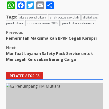
WhatsApp
Facebook
Twitter
Email
Share
Tags:
akses pendidikan
anak putus sekolah
digitalisasi
pendidikan
indonesia emas 2045
pendidikan indonesia
Post
Previous
Pemerintah Maksimalkan BPKP Cegah Korupsi
navigation
Next
Manfaat Layanan Safety Pack Service untuk
Mencegah Kerusakan Barang Cargo
RELATED STORIES