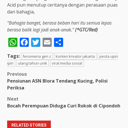
Acid pun menutup ceritanya dengan perasaan puas
dan bahagia,
“Bahagia banget, berasa beban hari itu semua lepas
berasa balik lagi jadi anak-anak.”
(*GTC/Red)
WhatsApp
Facebook
Twitter
Email
Share
Tags:
fenomena gen z
konten kreator jakarta
pesta upin
ipin
ulang tahun unik
viral media sosial
Post
Previous
Pensiunan ASN Blora Tendang Kucing, Polisi
navigation
Periksa
Next
Bocah Perempuan Diduga Curi Rokok di Cipondoh
RELATED STORIES