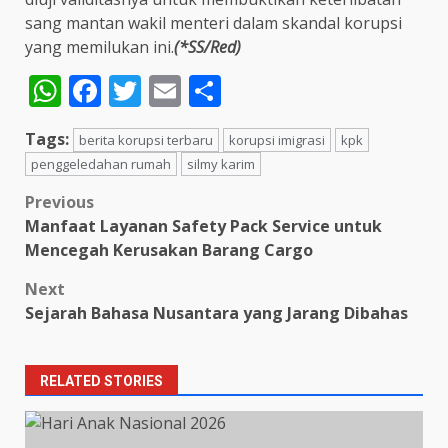
sang mantan wakil menteri dalam skandal korupsi
yang memilukan ini.
(*SS/Red)
WhatsApp
Facebook
Twitter
Email
Share
Tags:
berita korupsi terbaru
korupsi imigrasi
kpk
penggeledahan rumah
silmy karim
Post
Previous
Manfaat Layanan Safety Pack Service untuk
navigation
Mencegah Kerusakan Barang Cargo
Next
Sejarah Bahasa Nusantara yang Jarang Dibahas
RELATED STORIES