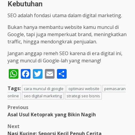
Kebutuhan
SEO adalah fondasi utama dalam digital marketing.
Bukan hanya membantu website kamu muncul di
Google, tapi juga memperkuat brand, meningkatkan
traffic, hingga mendongkrak penjualan.
Jangan anggap remeh SEO karena di era digital ini,
yang muncul di Google-lah yang menang!
WhatsApp
Facebook
Twitter
Email
Share
Tags:
cara muncul di google
optimasi website
pemasaran
online
seo digital marketing
strategi seo bisnis
Post
Previous
Asal Usul Ketoprak yang Bikin Nagih
navigation
Next
Nasi Kucing: Seporsi Kecil Penuh Cerita