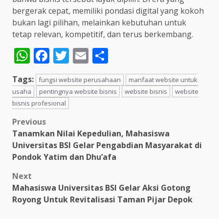
bergerak cepat, memiliki pondasi digital yang kokoh
bukan lagi pilihan, melainkan kebutuhan untuk
tetap relevan, kompetitif, dan terus berkembang.
WhatsApp
Facebook
Twitter
Email
Share
Tags:
fungsi website perusahaan
manfaat website untuk
usaha
pentingnya website bisnis
website bisnis
website
bisnis profesional
Post
Previous
Tanamkan Nilai Kepedulian, Mahasiswa
navigation
Universitas BSI Gelar Pengabdian Masyarakat di
Pondok Yatim dan Dhu’afa
Next
Mahasiswa Universitas BSI Gelar Aksi Gotong
Royong Untuk Revitalisasi Taman Pijar Depok