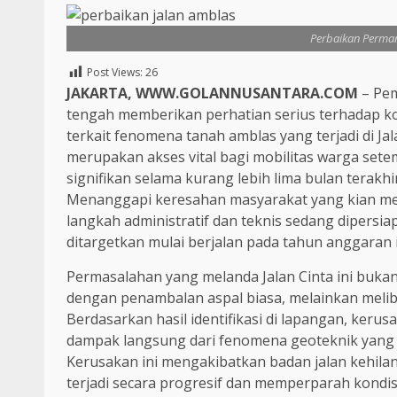
Perbaikan Perman
Post Views:
26
JAKARTA, WWW.GOLANNUSANTARA.COM
– Pem
tengah memberikan perhatian serius terhadap kon
terkait fenomena tanah amblas yang terjadi di Jal
merupakan akses vital bagi mobilitas warga set
signifikan selama kurang lebih lima bulan terak
Menanggapi keresahan masyarakat yang kian men
langkah administratif dan teknis sedang dipers
ditargetkan mulai berjalan pada tahun anggaran i
Permasalahan yang melanda Jalan Cinta ini buka
dengan penambalan aspal biasa, melainkan melib
Berdasarkan hasil identifikasi di lapangan, keru
dampak langsung dari fenomena geoteknik yang te
Kerusakan ini mengakibatkan badan jalan kehil
terjadi secara progresif dan memperparah kondi