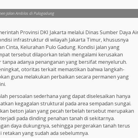
en Jalan Amblas di Pulogadung
erintah Provinsi DKI Jakarta melalui Dinas Sumber Daya Ai
disi infrastruktur di wilayah Jakarta Timur, khususnya
an Cinta, Kelurahan Pulo Gadung. Kondisi jalan yang
empat tersebut dilaporkan telah mengalami kerusakan
hir tanpa adanya penanganan yang bersifat menyeluruh.
ingkat, otoritas terkait memastikan bahwa langkah-
iapkan guna melakukan perbaikan secara permanen yang
ni.
nlah persoalan sederhana yang dapat diselesaikan hanya
atkan kegagalan struktural pada area sempadan sungai.
sakan beton jalan yang pecah terbelah tersebut merupakan
rjadi pada dinding penahan tanah di sekitarnya.
angan daya dukungnya, sehingga pergerakan tanah terus
si retakan yang sudah ada sebelumnya.