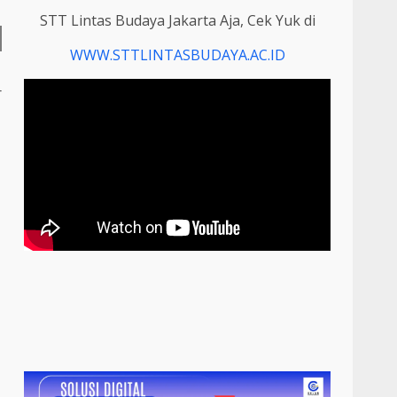
STT Lintas Budaya Jakarta Aja, Cek Yuk di
WWW.STTLINTASBUDAYA.AC.ID
r