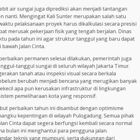
ebit air sungai juga diprediksi akan menjadi tantangan
n nanti. Mengingat Kali Sunter merupakan salah satu
waktu pelaksanaan proyek harus dikalkulasi secara presisi
pat merusak pekerjaan fisik yang tengah berjalan. Dinas
u pada tahun ini agar struktur tanggul yang baru dapat
 bawah Jalan Cinta.
perbaikan permanen selesai dilakukan, pemerintah juga
ggul-tanggul sungai di seluruh wilayah Jakarta Timur.
rakan tanah atau inspeksi visual secara berkala
sebelum berubah menjadi bencana yang merugikan banyak
sekecil apa pun kerusakan infrastruktur di lingkungan
stem pemeliharaan kota yang responsif.
but perbaikan tahun ini disambut dengan optimisme
mangku kepentingan di wilayah Pulogadung. Semua pihak
alan Cinta dapat segera berfungsi kembali secara normal
a bulan ini menghantui para pengguna jalan.
andar teknis yang mumpuni, serta dukungan dari