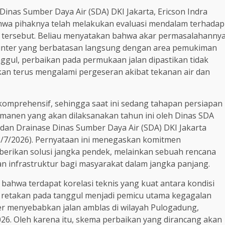
Dinas Sumber Daya Air (SDA) DKI Jakarta, Ericson Indra
wa pihaknya telah melakukan evaluasi mendalam terhadap
n tersebut. Beliau menyatakan bahwa akar permasalahanny
i Sunter yang berbatasan langsung dengan area pemukiman
gul, perbaikan pada permukaan jalan dipastikan tidak
an terus mengalami pergeseran akibat tekanan air dan
komprehensif, sehingga saat ini sedang tahapan persiapan
manen yang akan dilaksanakan tahun ini oleh Dinas SDA
 dan Drainase Dinas Sumber Daya Air (SDA) DKI Jakarta
8/7/2026). Pernyataan ini menegaskan komitmen
berikan solusi jangka pendek, melainkan sebuah rencana
n infrastruktur bagi masyarakat dalam jangka panjang.
 bahwa terdapat korelasi teknis yang kuat antara kondisi
ana retakan pada tanggul menjadi pemicu utama kegagalan
er menyebabkan jalan amblas di wilayah Pulogadung,
 2026. Oleh karena itu, skema perbaikan yang dirancang akan