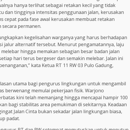
nya hanya terlihat sebagai retakan kecil yang tidak
tu dan tingginya intensitas penggunaan jalan, kerusakan
ns cepat pada fase awal kerusakan membuat retakan
an secara permanen.
ungkapkan kegelisahan warganya yang harus berhadapan
si jalur alternatif tersebut. Menurut pengamatannya, laju
s melebar hingga memakan sebagian besar badan jalan
etiap hari terus bergeser dan semakin melebar. Jalan ini
a penanganan,” kata Ketua RT 11 RW 03 Pulo Gadung,
alasan utama bagi pengurus lingkungan untuk mengambil
tas berwenang memulai pekerjaan fisik. Warjono
rbatas kini telah memanjang hingga mencapai hampir 100
n bagi stabilitas area pemukiman di sekitarnya. Keadaan
ngingat Jalan Cinta bukan sekadar jalan lingkungan biasa,
up padat.
a pengurus RT dan RW setempat memutuskan untuk menutup