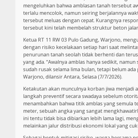
mengeluhkan bahwa amblasan tanah tersebut awal
terlalu mencolok, namun seiring berjalannya wak
tersebut meluas dengan cepat. Kurangnya respo
tersebut kini telah membelah struktur beton jal
Ketua RT 11 RW 03 Pulo Gadung, Warjono, meng
dengan risiko kecelakaan setiap hari saat melinta
penurunan tanah seolah tidak berhenti dan teru
yang ada. “Awalnya amblas hanya sedikit, namun s
sudah rusak selama lima bulan, tetapi belum ad
Warjono, dilansir Antara, Selasa (7/7/2026).
Ketakutan akan munculnya korban jiwa menjadi 
langkah preventif secara swadaya sebelum otori
menambahkan bahwa titik amblas yang semula te
meter, sebuah angka yang sangat mengkhawatirka
ini tentu tidak bisa dibiarkan lebih lama lagi, me
melainkan jalur distribusi ekonomi lokal yang cuk
Sebagai bentuk mitigasi risiko, warga bersam