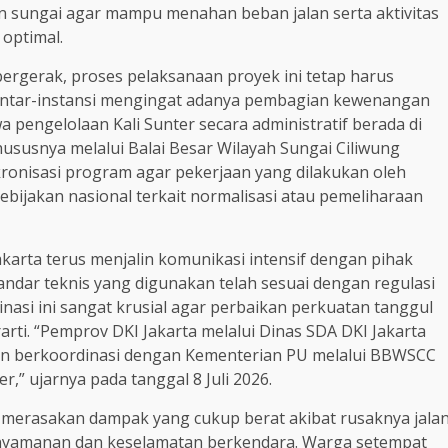
n sungai agar mampu menahan beban jalan serta aktivitas
 optimal.
bergerak, proses pelaksanaan proyek ini tetap harus
antar-instansi mengingat adanya pembagian kewenangan
a pengelolaan Kali Sunter secara administratif berada di
susnya melalui Balai Besar Wilayah Sungai Ciliwung
kronisasi program agar pekerjaan yang dilakukan oleh
bijakan nasional terkait normalisasi atau pemeliharaan
karta terus menjalin komunikasi intensif dengan pihak
ndar teknis yang digunakan telah sesuai dengan regulasi
asi ini sangat krusial agar perbaikan perkuatan tanggul
arti. “Pemprov DKI Jakarta melalui Dinas SDA DKI Jakarta
an berkoordinasi dengan Kementerian PU melalui BBWSCC
,” ujarnya pada tanggal 8 Juli 2026.
ah merasakan dampak yang cukup berat akibat rusaknya jala
kenyamanan dan keselamatan berkendara. Warga setempat