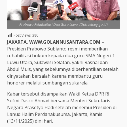
Prabowo Rehabilitasi Dua Guru Luwu. (Dok.setneg.go.id)
Post Views:
380
JAKARTA, WWW.GOLANNUSANTARA.COM
–
Presiden Prabowo Subianto resmi memberikan
rehabilitasi hukum kepada dua guru SMA Negeri 1
Luwu Utara, Sulawesi Selatan, yakni Rasnal dan
Abdul Muis, yang sebelumnya diberhentikan setelah
dinyatakan bersalah karena membantu guru
honorer melalui sumbangan sukarela.
Kabar tersebut disampaikan Wakil Ketua DPR RI
Sufmi Dasco Ahmad bersama Menteri Sekretaris
Negara Prasetyo Hadi setelah menemui Presiden di
Lanud Halim Perdanakusuma, Jakarta, Kamis
(13/11/2025) dini hari.