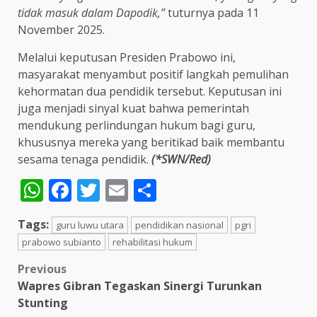
tidak masuk dalam Dapodik,”
tuturnya pada 11
November 2025.
Melalui keputusan Presiden Prabowo ini,
masyarakat menyambut positif langkah pemulihan
kehormatan dua pendidik tersebut. Keputusan ini
juga menjadi sinyal kuat bahwa pemerintah
mendukung perlindungan hukum bagi guru,
khususnya mereka yang beritikad baik membantu
sesama tenaga pendidik.
(*SWN/Red)
WhatsApp
Facebook
Twitter
Email
Share
Tags:
guru luwu utara
pendidikan nasional
pgri
prabowo subianto
rehabilitasi hukum
Post
Previous
Wapres Gibran Tegaskan Sinergi Turunkan
navigation
Stunting