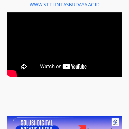
WWW.STTLINTASBUDAYA.AC.ID