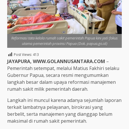
Reformasi tata kelola rumah sakit pemerintah Papua kini jadi fokus
utama pemerintah provinsi Papua (Dok. papua.go.id)
Post Views:
413
JAYAPURA, WWW.GOLANNUSANTARA.COM
–
Pemerintah setempat, melalui Matius Fakhiri selaku
Gubernur Papua, secara resmi mengumumkan
langkah besar dalam upaya reformasi manajemen
rumah sakit milik pemerintah daerah.
Langkah ini muncul karena adanya sejumlah laporan
terkait lambatnya pelayanan, birokrasi yang
berbelit, serta manajemen yang dianggap belum
maksimal di rumah sakit pemerintah.