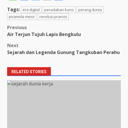
Tags:
era digital
peradaban kuno
perang dunia
piramida mesir
revolusi prancis
Post
Previous
Air Terjun Tujuh Lapis Bengkulu
navigation
Next
Sejarah dan Legenda Gunung Tangkuban Perahu
RELATED STORIES