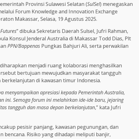
emerintah Provinsi Sulawesi Selatan (
SulSel
) menegaskan
melalui Forum Knowledge and Innovation Exchange
heraton Makassar, Selasa, 19 Agustus 2025.
 Futures
” dibuka Sekretaris Daerah Sulsel, Jufri Rahman,
ula Konsul Jenderal Australia di Makassar Todd Dias, Plt
ian
PPN/Bappenas
Pungkas Bahjuri Ali, serta perwakilan
 diharapkan menjadi ruang kolaborasi menghasilkan
a tersebut bertujuan mewujudkan masyarakat tangguh
erkelanjutan di kawasan timur Indonesia.
aya menyampaikan apresiasi kepada Pemerintah Australia,
ini. Semoga forum ini melahirkan ide-ide baru, jejaring
itas tangguh dan masa depan berkelanjutan
,” kata Jufri
encakup pesisir panjang, kawasan pegunungan, dan
bencana. Risiko yang dihadapi meliputi banjir,