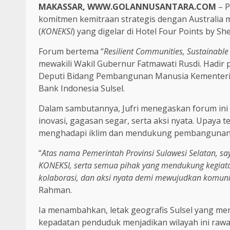
MAKASSAR, WWW.GOLANNUSANTARA.COM
– P
komitmen kemitraan strategis dengan Australia 
(
KONEKSI
) yang digelar di Hotel Four Points by S
Forum bertema “
Resilient Communities, Sustainable
mewakili Wakil Gubernur Fatmawati Rusdi. Hadir p
Deputi Bidang Pembangunan Manusia Kementer
Bank Indonesia Sulsel.
Dalam sambutannya, Jufri menegaskan forum ini
inovasi, gagasan segar, serta aksi nyata. Upay
menghadapi iklim dan mendukung pembangunan b
“
Atas nama Pemerintah Provinsi Sulawesi Selatan, s
KONEKSI, serta semua pihak yang mendukung kegiatan 
kolaborasi, dan aksi nyata demi mewujudkan komun
Rahman.
Ia menambahkan, letak geografis Sulsel yang m
kepadatan penduduk menjadikan wilayah ini rawan 