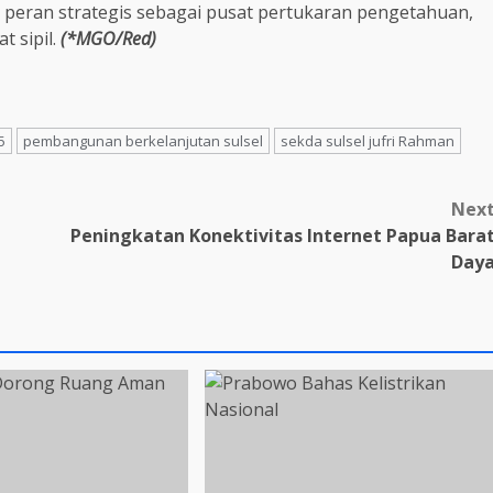
 peran strategis sebagai pusat pertukaran pengetahuan,
 sipil.
(*MGO/Red)
5
pembangunan berkelanjutan sulsel
sekda sulsel jufri Rahman
Nex
Peningkatan Konektivitas Internet Papua Bara
Day