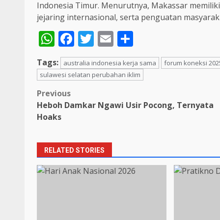
Indonesia Timur. Menurutnya, Makassar memiliki
jejaring internasional, serta penguatan masyarakat
WhatsApp
Facebook
Twitter
Email
Share
Tags:
australia indonesia kerja sama
forum koneksi 202
sulawesi selatan perubahan iklim
Post
Previous
Heboh Damkar Ngawi Usir Pocong, Ternyata
navigation
Hoaks
RELATED STORIES