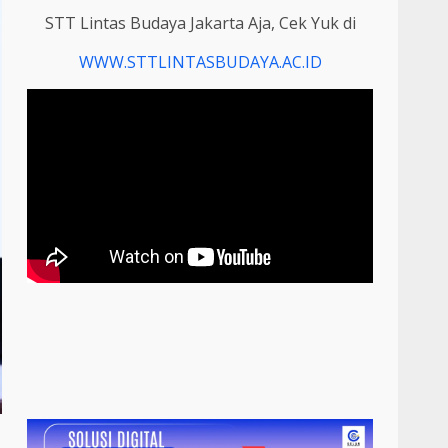
STT Lintas Budaya Jakarta Aja, Cek Yuk di
WWW.STTLINTASBUDAYA.AC.ID