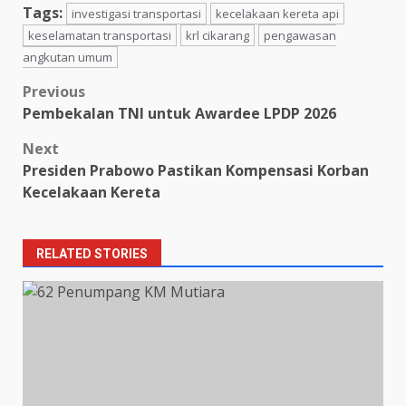
Tags:
investigasi transportasi
kecelakaan kereta api
keselamatan transportasi
krl cikarang
pengawasan
angkutan umum
Post
Previous
Pembekalan TNI untuk Awardee LPDP 2026
navigation
Next
Presiden Prabowo Pastikan Kompensasi Korban
Kecelakaan Kereta
RELATED STORIES