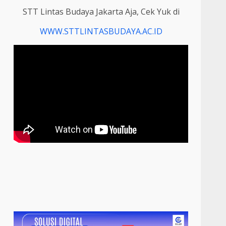
STT Lintas Budaya Jakarta Aja, Cek Yuk di
WWW.STTLINTASBUDAYA.AC.ID