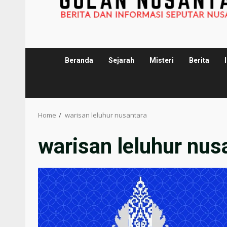
Beranda
Sejarah
Misteri
Berita
Home
warisan leluhur nusantara
warisan leluhur nus