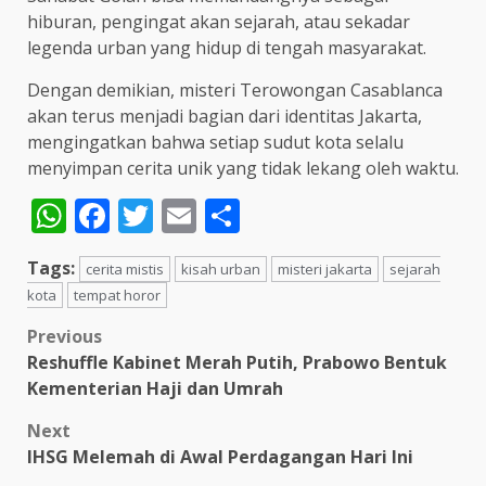
hiburan, pengingat akan sejarah, atau sekadar
legenda urban yang hidup di tengah masyarakat.
Dengan demikian, misteri Terowongan Casablanca
akan terus menjadi bagian dari identitas Jakarta,
mengingatkan bahwa setiap sudut kota selalu
menyimpan cerita unik yang tidak lekang oleh waktu.
WhatsApp
Facebook
Twitter
Email
Share
Tags:
cerita mistis
kisah urban
misteri jakarta
sejarah
kota
tempat horor
Post
Previous
Reshuffle Kabinet Merah Putih, Prabowo Bentuk
navigation
Kementerian Haji dan Umrah
Next
IHSG Melemah di Awal Perdagangan Hari Ini