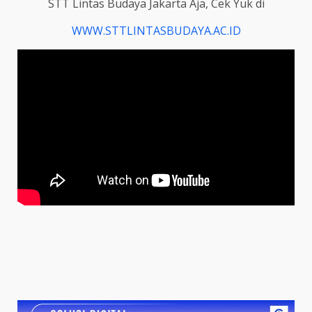
STT Lintas Budaya Jakarta Aja, Cek Yuk di
WWW.STTLINTASBUDAYA.AC.ID