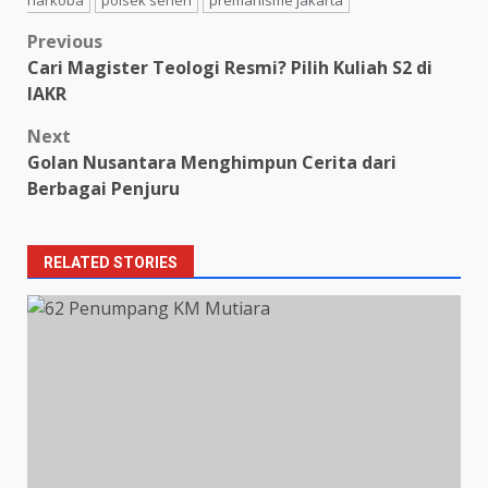
narkoba
polsek senen
premanisme jakarta
Post
Previous
Cari Magister Teologi Resmi? Pilih Kuliah S2 di
navigation
IAKR
Next
Golan Nusantara Menghimpun Cerita dari
Berbagai Penjuru
RELATED STORIES