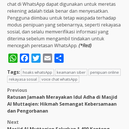
chat di WhatsApp dapat digunakan untuk meretas
rekening adalah tidak benar dan menyesatkan.
Pengguna diimbau untuk tetap waspada terhadap
modus penipuan yang sebenarnya, seperti rekayasa
sosial, dan selalu memverifikasi informasi yang
diterima sebelum mengambil tindakan untuk
mencegah peretasan WhatsApp.
(*Red)
WhatsApp
Facebook
Twitter
Email
Share
Tags:
hoaks whatsApp
keamanan siber
penipuan online
rekayasa sosial
voice chat whatsApp
Post
Previous
Ratusan Jamaah Merayakan Idul Adha di Masjid
navigation
Al Muttaqien: Hikmah Semangat Kebersamaan
dan Pengorbanan
Next