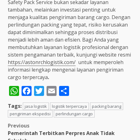
Safety Pack Service bukan sekadar layanan
tambahan, melainkan investasi penting untuk
menjaga kualitas pengiriman barang cargo. Dengan
perlindungan packing yang tepat, risiko kerusakan
dapat diminimalkan sehingga proses distribusi
menjadi lebih aman dan efisien. Bagi Anda yang
membutuhkan layanan logistik profesional dengan
sistem pengamanan terbaik, kunjungi website resmi
https://astonrchlogistik.com/
untuk memperoleh
informasi lengkap mengenai layanan pengiriman
cargo terpercaya
.
WhatsApp
Facebook
Twitter
Email
Share
Tags:
jasa logistik
logistik terpercaya
packing barang
pengiriman ekspedisi
perlindungan cargo
Post
Previous
Pemerintah Terbitkan Perpres Anak Tidak
navigation