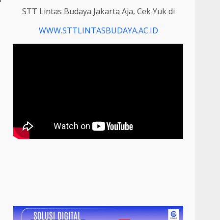
STT Lintas Budaya Jakarta Aja, Cek Yuk di
WWW.STTLINTASBUDAYA.AC.ID