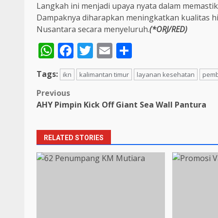
Langkah ini menjadi upaya nyata dalam memastika
Dampaknya diharapkan meningkatkan kualitas 
Nusantara secara menyeluruh.
(*ORJ/RED)
WhatsApp
Facebook
Twitter
Email
Share
Tags:
ikn
kalimantan timur
layanan kesehatan
pemb
Post
Previous
AHY Pimpin Kick Off Giant Sea Wall Pantura
navigation
RELATED STORIES