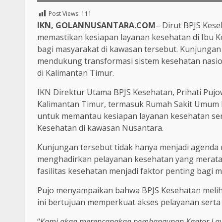
Post Views:
111
IKN, GOLANNUSANTARA.COM
– Dirut BPJS Kese
memastikan kesiapan layanan kesehatan di Ibu 
bagi masyarakat di kawasan tersebut. Kunjunga
mendukung transformasi sistem kesehatan nasio
di Kalimantan Timur.
IKN Direktur Utama BPJS Kesehatan, Prihati Pujow
Kalimantan Timur, termasuk Rumah Sakit Umum Pu
untuk memantau kesiapan layanan kesehatan se
Kesehatan di kawasan Nusantara.
Kunjungan tersebut tidak hanya menjadi agenda ru
menghadirkan pelayanan kesehatan yang merata 
fasilitas kesehatan menjadi faktor penting bagi 
Pujo menyampaikan bahwa BPJS Kesehatan melih
ini bertujuan memperkuat akses pelayanan sert
“
Kami akan merencanakan pembangunan Kantor Layan