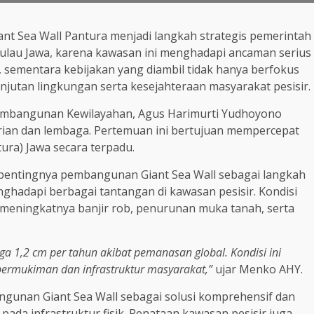
iant Sea Wall Pantura menjadi langkah strategis pemerintah
ulau Jawa, karena kawasan ini menghadapi ancaman serius
 sementara kebijakan yang diambil tidak hanya berfokus
njutan lingkungan serta kesejahteraan masyarakat pesisir.
Pembangunan Kewilayahan, Agus Harimurti Yudhoyono
erian dan lembaga. Pertemuan ini bertujuan mempercepat
ura) Jawa secara terpadu.
entingnya pembangunan Giant Sea Wall sebagai langkah
enghadapi berbagai tantangan di kawasan pesisir. Kondisi
 meningkatnya banjir rob, penurunan muka tanah, serta
gga 1,2 cm per tahun akibat pemanasan global. Kondisi ini
permukiman dan infrastruktur masyarakat,”
ujar Menko AHY.
unan Giant Sea Wall sebagai solusi komprehensif dan
 pada infrastruktur fisik. Penataan kawasan pesisir juga