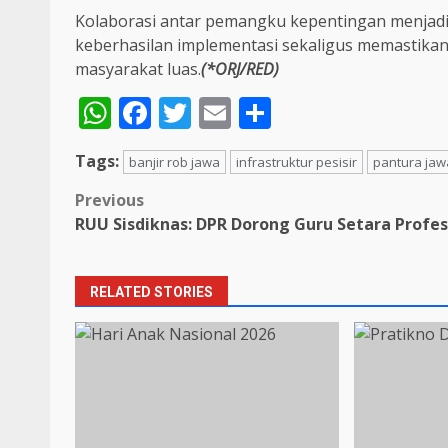
Kolaborasi antar pemangku kepentingan menjadi
keberhasilan implementasi sekaligus memastikan
masyarakat luas.
(*ORJ/RED)
WhatsApp
Facebook
Twitter
Email
Share
Tags:
banjir rob jawa
infrastruktur pesisir
pantura jaw
Post
Previous
RUU Sisdiknas: DPR Dorong Guru Setara Profes
navigation
RELATED STORIES