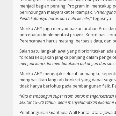
menjadi bagian penting. Program ini mencakup pen
perlindungan masyarakat terdampak. “
Penanganan
Pendekatannya harus dari hulu ke hilir,
” tegasnya.
Menko AHY juga menyampaikan arahan Presiden
percepatan implementasi proyek. Koordinasi lint
Perencanaan harus matang, berbasis data, dan be
Salah satu langkah awal yang diprioritaskan ad
fondasi kebijakan jangka panjang dalam pengelol
menjadi kunci. Ini membutuhkan dukungan dan sinerg
Menko AHY mengajak seluruh pemangku kepentin
menghasilkan langkah konkret yang dapat segera
tidak hanya berfokus pada pembangunan fisik. Pen
“
Kita membangun super team untuk mengorkestrasi 
sekitar 15–20 tahun, demi menyelamatkan ekonomi da
Pembangunan Giant Sea Wall Pantai Utara Jawa di