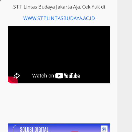
STT Lintas Budaya Jakarta Aja, Cek Yuk di
WWW.STTLINTASBUDAYA.AC.ID