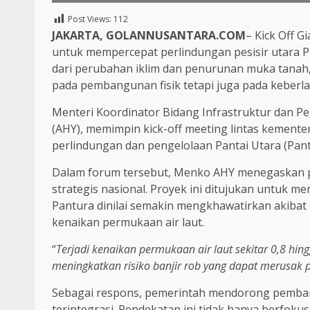
Post Views:
112
JAKARTA, GOLANNUSANTARA.COM
– Kick Off G
untuk mempercepat perlindungan pesisir utara P
dari perubahan iklim dan penurunan muka tanah,
pada pembangunan fisik tetapi juga pada keberla
Menteri Koordinator Bidang Infrastruktur dan 
(AHY), memimpin kick-off meeting lintas kement
perlindungan dan pengelolaan Pantai Utara (Pant
Dalam forum tersebut, Menko AHY menegaskan p
strategis nasional. Proyek ini ditujukan untuk m
Pantura dinilai semakin mengkhawatirkan akibat
kenaikan permukaan air laut.
“
Terjadi kenaikan permukaan air laut sekitar 0,8 hin
meningkatkan risiko banjir rob yang dapat merusak 
Sebagai respons, pemerintah mendorong pembang
terintegrasi. Pendekatan ini tidak hanya berfokus