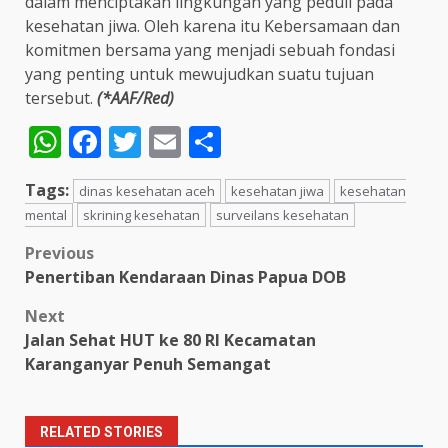
dalam menciptakan lingkungan yang peduli pada
kesehatan jiwa. Oleh karena itu Kebersamaan dan
komitmen bersama yang menjadi sebuah fondasi
yang penting untuk mewujudkan suatu tujuan
tersebut.
(*AAF/Red)
WhatsApp
Facebook
Twitter
Email
Share
Tags:
dinas kesehatan aceh
kesehatan jiwa
kesehatan
mental
skrining kesehatan
surveilans kesehatan
Post
Previous
Penertiban Kendaraan Dinas Papua DOB
navigation
Next
Jalan Sehat HUT ke 80 RI Kecamatan
Karanganyar Penuh Semangat
RELATED STORIES