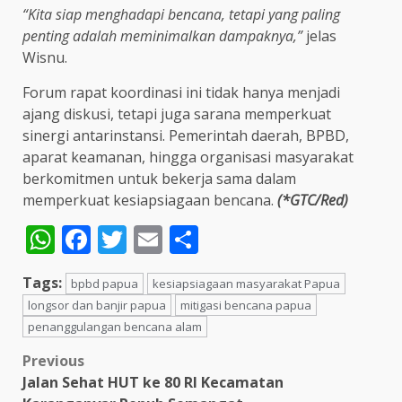
“Kita siap menghadapi bencana, tetapi yang paling
penting adalah meminimalkan dampaknya,”
jelas
Wisnu.
Forum rapat koordinasi ini tidak hanya menjadi
ajang diskusi, tetapi juga sarana memperkuat
sinergi antarinstansi. Pemerintah daerah, BPBD,
aparat keamanan, hingga organisasi masyarakat
berkomitmen untuk bekerja sama dalam
memperkuat kesiapsiagaan bencana.
(*GTC/Red)
WhatsApp
Facebook
Twitter
Email
Share
Tags:
bpbd papua
kesiapsiagaan masyarakat Papua
longsor dan banjir papua
mitigasi bencana papua
penanggulangan bencana alam
Post
Previous
Jalan Sehat HUT ke 80 RI Kecamatan
navigation