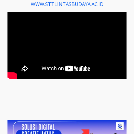
WWW.STTLINTASBUDAYA.AC.ID