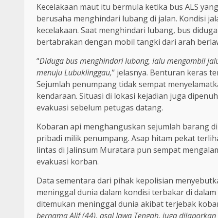
Kecelakaan maut itu bermula ketika bus ALS yan
berusaha menghindari lubang di jalan. Kondisi ja
kecelakaan. Saat menghindari lubang, bus diduga 
bertabrakan dengan mobil tangki dari arah berl
“
Diduga bus menghindari lubang, lalu mengambil jal
menuju Lubuklinggau,
” jelasnya. Benturan keras 
Sejumlah penumpang tidak sempat menyelamatka
kendaraan. Situasi di lokasi kejadian juga dip
evakuasi sebelum petugas datang.
Kobaran api menghanguskan sejumlah barang di 
pribadi milik penumpang. Asap hitam pekat terlih
lintas di Jalinsum Muratara pun sempat mengal
evakuasi korban.
Data sementara dari pihak kepolisian menyebut
meninggal dunia dalam kondisi terbakar di dal
ditemukan meninggal dunia akibat terjebak kobara
bernama Alif (44), asal Jawa Tengah, juga dilaporka