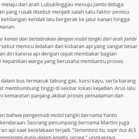
g melaju dari arah Lubuklinggau menuju Jambi diduga
lan yang rusak disebut menjadi salah satu faktor pemicu
kehilangan kendali lalu bergerak ke jalur kanan hingga
awanan.
ur kanan dan bertabrakan dengan mobil tangki dari arah Jambi
tersebut memicu ledakan dan kobaran api yang sangat besar.
n diri karena api dengan cepat membakar bagian
enuhi kepanikan warga yang berusaha membantu proses
dalam bus termasuk tabung gas, kursi kayu, serta barang
at membumbung tinggi di sekitar lokasi kejadian. Arus lalu
ami kemacetan panjang akibat proses pemadaman dan
kan bahwa pengemudi mobil tangki bernama Yanto
am kendaraan. Seorang penumpang bernama Martini juga
n api saat kecelakaan terjadi. “
Sementara itu, sopir bus ALS
n meninggal dunia dalam kondisi serupa,
” ungkapnya.