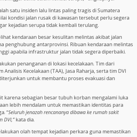
ah satu insiden lalu lintas paling tragis di Sumatera
ai kondisi jalan rusak di kawasan tersebut perlu segera
ar kejadian serupa tidak kembali terulang.
ihat kendaraan besar kesulitan melintas akibat jalan
ama penghubung antarprovinsi. Ribuan kendaraan melintas
ggi apabila infrastruktur jalan tidak segera diperbaiki.
kukan penanganan di lokasi kecelakaan. Tim dari
m Analisis Kecelakaan (TAA), Jasa Raharja, serta tim DVI
diterjunkan untuk membantu proses evakuasi dan
lit karena sebagian besar tubuh korban mengalami luka
aan lebih mendalam untuk memastikan identitas para
a. “
Seluruh jenazah rencananya dibawa ke rumah sakit
im DVI,”
kata dia.
lakukan olah tempat kejadian perkara guna memastikan