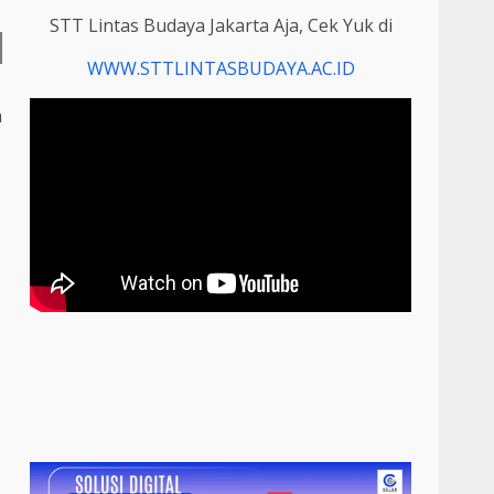
STT Lintas Budaya Jakarta Aja, Cek Yuk di
WWW.STTLINTASBUDAYA.AC.ID
a