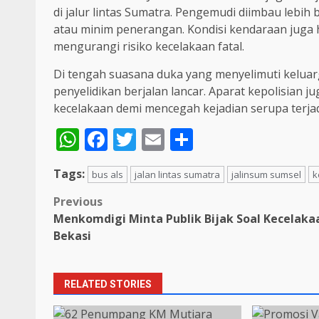
di jalur lintas Sumatra. Pengemudi diimbau lebih b
atau minim penerangan. Kondisi kendaraan juga 
mengurangi risiko kecelakaan fatal.
Di tengah suasana duka yang menyelimuti keluarg
penyelidikan berjalan lancar. Aparat kepolisia
kecelakaan demi mencegah kejadian serupa terja
WhatsApp
Facebook
Twitter
Email
Share
Tags:
bus als
jalan lintas sumatra
jalinsum sumsel
k
Post
Previous
Menkomdigi Minta Publik Bijak Soal Kecelaka
navigation
Bekasi
RELATED STORIES