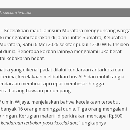
ls sumatra terbakar
M
– Kecelakaan maut Jalinsum Muratara mengguncang warg
ki mengalami tabrakan di Jalan Lintas Sumatra, Kelurahan
uratara, Rabu 6 Mei 2026 sekitar pukul 12.00 WIB. Insiden
 dunia. Beberapa korban lainnya mengalami luka berat
tai kebakaran hebat.
Sumatra yang dikenal padat dilalui kendaraan antarkota dan
diterima, kecelakaan melibatkan bus ALS dan mobil tangki
a kendaraan membuat api cepat membesar hingga
erta barang bawaan penumpang.
u’min Wijaya, menjelaskan bahwa kecelakaan tersebut
ebanyak 16 orang meninggal dunia. Tiga orang mengalami
a ringan. Kerugian materiil diperkirakan mencapai Rp500
t kendaraan terbakar pascakecelakaan,
” ungkapnya