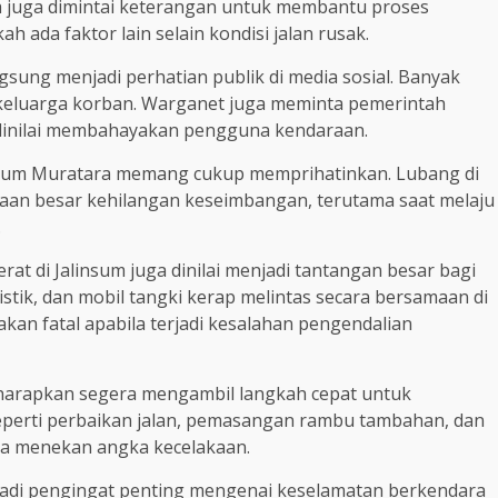
a juga dimintai keterangan untuk membantu proses
h ada faktor lain selain kondisi jalan rusak.
gsung menjadi perhatian publik di media sosial. Banyak
eluarga korban. Warganet juga meminta pemerintah
 dinilai membahayakan pengguna kendaraan.
nsum Muratara memang cukup memprihatinkan. Lubang di
araan besar kehilangan keseimbangan, terutama saat melaju
.
rat di Jalinsum juga dinilai menjadi tantangan besar bagi
istik, dan mobil tangki kerap melintas secara bersamaan di
rakan fatal apabila terjadi kesalahan pengendalian
iharapkan segera mengambil langkah cepat untuk
eperti perbaikan jalan, pemasangan rambu tambahan, dan
na menekan angka kecelakaan.
jadi pengingat penting mengenai keselamatan berkendara