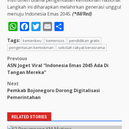
Langkah ini diharapkan melahirkan generasi unggul
menuju Indonesia Emas 2045.
(*IM/Red)
WhatsApp
Facebook
Twitter
Email
Share
Tags:
kemenkeu
kemensos
pendidikan gratis
pengentasan kemiskinan
sekolah rakyat berasrama
Post
Previous
ASN Joget Viral “Indonesia Emas 2045 Ada Di
navigation
Tangan Mereka”
Next
Pemkab Bojonegoro Dorong Digitalisasi
Pemerintahan
RELATED STORIES